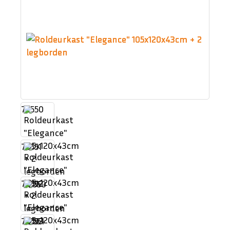
72550
72551
72552
72553