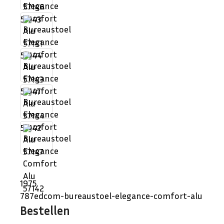
57143
57144
57147
57142
1975
787edcom-bureaustoel-elegance-comfort-alu
Bestellen