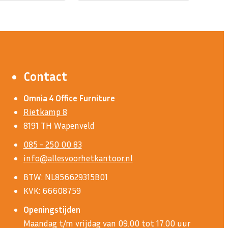
Contact
Omnia 4 Office Furniture
Rietkamp 8
8191 TH Wapenveld
085 - 250 00 83
info@allesvoorhetkantoor.nl
BTW: NL856629315B01
KVK: 66608759
Openingstijden
Maandag t/m vrijdag van 09.00 tot 17.00 uur