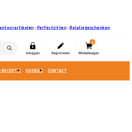
›
›
antoorartikelen
Perfectzitten
Relatiegeschenken
0
-RECEPTIE
OVERIGE
CONTACT