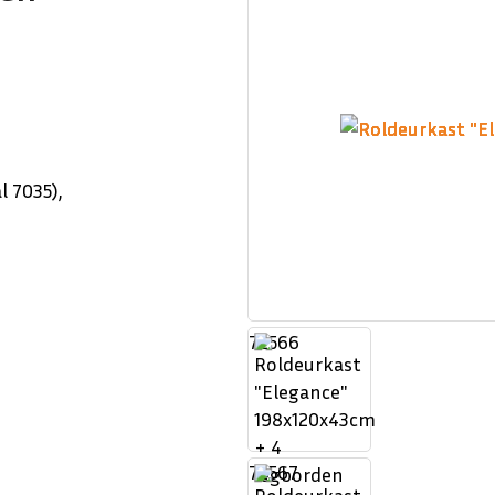
l 7035),
72566
72567