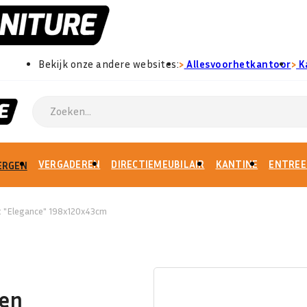
›
›
Bekijk onze andere websites:
Allesvoorhetkantoor
K
VERGADEREN
DIRECTIEMEUBILAIR
KANTINE
ENTREE
ERGEN
t "Elegance" 198x120x43cm
den