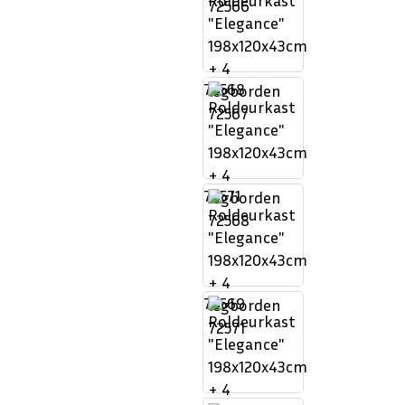
72568
72571
72569