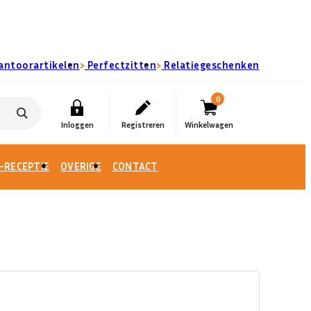
›
›
antoorartikelen
Perfectzitten
Relatiegeschenken
0
-RECEPTIE
OVERIGE
CONTACT