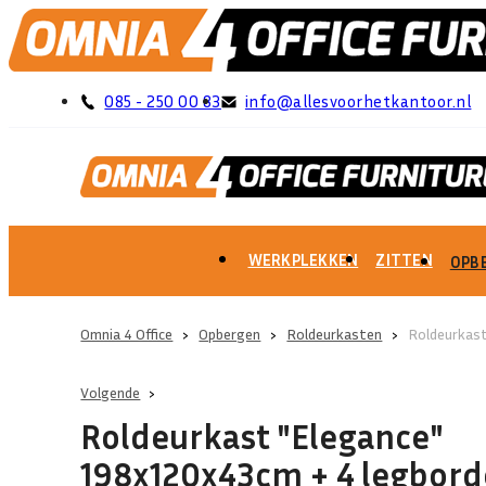
085 - 250 00 83
info@allesvoorhetkantoor.nl
WERKPLEKKEN
ZITTEN
OPB
Omnia 4 Office
›
Opbergen
›
Roldeurkasten
›
Roldeurkas
Volgende
Roldeurkast "Elegance"
198x120x43cm + 4 legbor