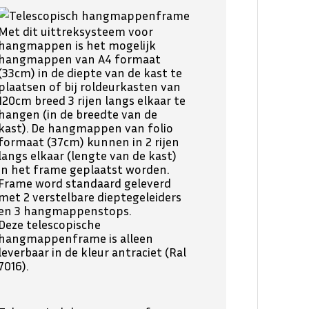
Met dit uittreksysteem voor
hangmappen is het mogelijk
hangmappen van A4 formaat
(33cm) in de diepte van de kast te
plaatsen of bij roldeurkasten van
120cm breed 3 rijen langs elkaar te
hangen (in de breedte van de
kast). De hangmappen van folio
formaat (37cm) kunnen in 2 rijen
langs elkaar (lengte van de kast)
in het frame geplaatst worden.
Frame word standaard geleverd
met 2 verstelbare dieptegeleiders
en 3 hangmappenstops.
Deze telescopische
hangmappenframe is alleen
leverbaar in de kleur antraciet (Ral
7016).