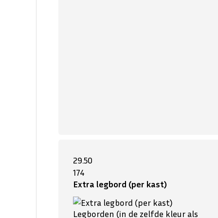
29.50
174
Extra legbord (per kast)
Legborden (in de zelfde kleur als