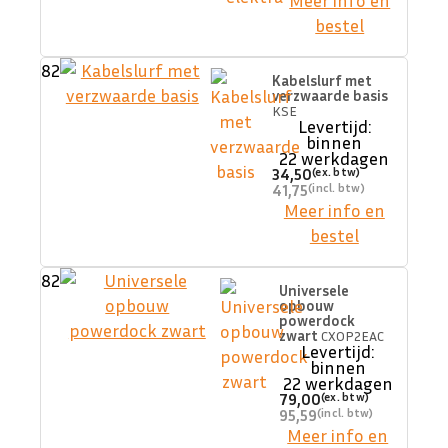
Meer info en
bestel
82
Kabelslurf met
verzwaarde basis
KSE
Levertijd:
binnen
22 werkdagen
34,50
41,75
Meer info en
bestel
82
Universele
opbouw
powerdock
zwart
CXOP2EAC
Levertijd:
binnen
22 werkdagen
79,00
95,59
Meer info en