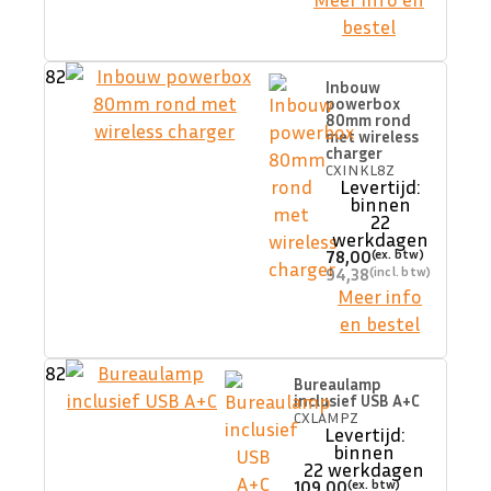
bestel
82
Inbouw
powerbox
80mm rond
met wireless
charger
CXINKL8Z
Levertijd:
binnen
22
werkdagen
78,00
94,38
Meer info
en bestel
82
Bureaulamp
inclusief USB A+C
CXLAMPZ
Levertijd:
binnen
22 werkdagen
109,00