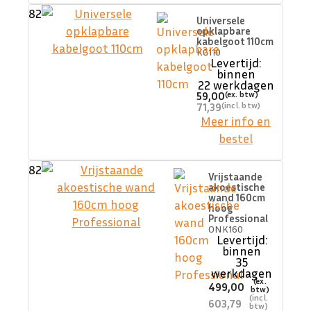
82
Universele
opklapbare
kabelgoot 110cm
KG110
Levertijd:
binnen
22 werkdagen
59,00
71,39
Meer info en
bestel
82
Vrijstaande
akoestische
wand 160cm
hoog
Professional
ONK160
Levertijd:
binnen
35
werkdagen
499,00
603,79