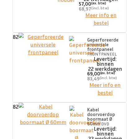
57,00
68,97
Meer info en
bestel
82
Geperforeerde
universele
frontpaneel
FRONTPANEEL
Levertijd:
binnen
22 werkdagen
69,00
83,49
Meer info en
bestel
82
Kabel
doorvoerdop
boormaat Ø
60mm
DVD
Levertijd:
binnen
22 werkdagen