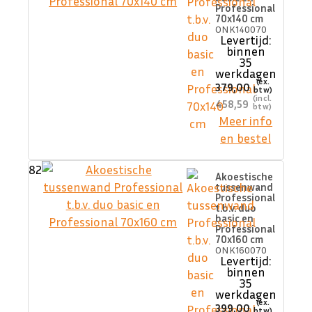
Professional
70x140 cm
ONK140070
Levertijd:
binnen
35
werkdagen
379,00
458,59
Meer info
en bestel
82
Akoestische
tussenwand
Professional
t.b.v. duo
basic en
Professional
70x160 cm
ONK160070
Levertijd:
binnen
35
werkdagen
399,00