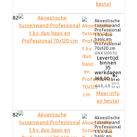
bestel
82
Akoestische
tussenwand
Professional
t.b.v. duo
basic en
Professional
70x120 cm
ONK120070
Levertijd:
binnen
35
werkdagen
369,00
446,49
Meer info
en bestel
82
Akoestische
tussenwand
Professional
t.b.v. duo
basic en