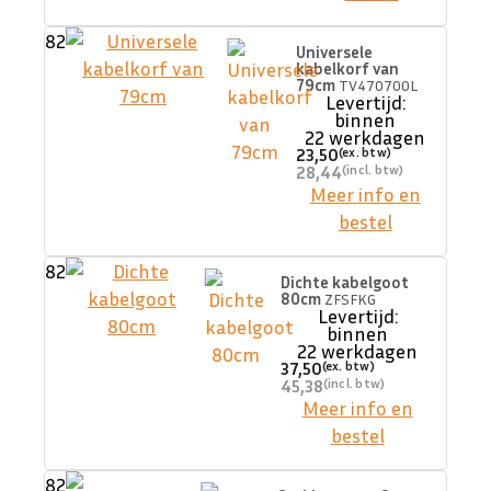
82
Universele
kabelkorf van
79cm
TV470700L
Levertijd:
binnen
22 werkdagen
23,50
28,44
Meer info en
bestel
82
Dichte kabelgoot
80cm
ZFSFKG
Levertijd:
binnen
22 werkdagen
37,50
45,38
Meer info en
bestel
82