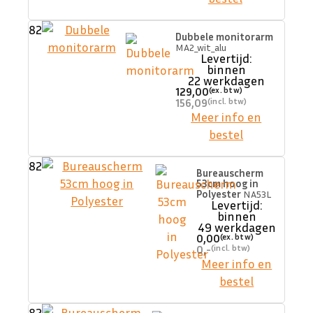
82
Dubbele monitorarm
MA2_wit_alu
Levertijd:
binnen
22 werkdagen
129,00
156,09
Meer info en
bestel
82
Bureauscherm
53cm hoog in
Polyester
NA53L
Levertijd:
binnen
49 werkdagen
0,00
0,-
Meer info en
bestel
82