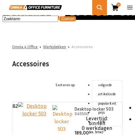
0
Omnia 4 Office
›
Werkplekken
›
Accessoires
Accessoires
Sorteren op:
volgorde
artikelcode
populariteit
82
Desktop locker 503
prijs
D45500
Levertijd:
titel
binnen
0 werkdagen
189,00