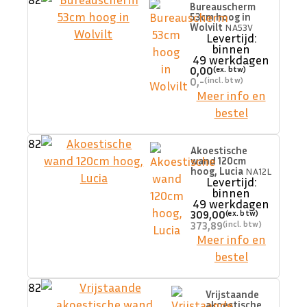
Bureauscherm
53cm hoog in
Wolvilt
NA53V
Levertijd:
binnen
49 werkdagen
0,00
0,-
Meer info en
bestel
82
Akoestische
wand 120cm
hoog, Lucia
NA12L
Levertijd:
binnen
49 werkdagen
309,00
373,89
Meer info en
bestel
82
Vrijstaande
akoestische