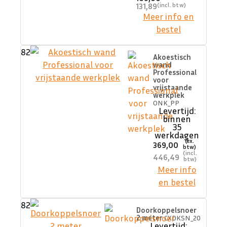
131,89
Meer info en
bestel
82
Akoestisch
wand
Professional
voor
vrijstaande
werkplek
ONK_PP
Levertijd:
binnen
35
werkdagen
369,00
446,49
Meer info
en bestel
82
Doorkoppelsnoer
2 meter
CXDKSN_20
Levertijd: