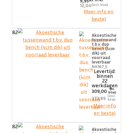
9,95
12,04
Meer info en
bestel
82
Akoestische
tussenwand
t.b.v. duo
bench (4cm
dik) uit
voorraad
leverbaar
NK167_S
Levertijd:
binnen
22
werkdagen
309,00
373,89
Meer info
en bestel
82
Akoestische