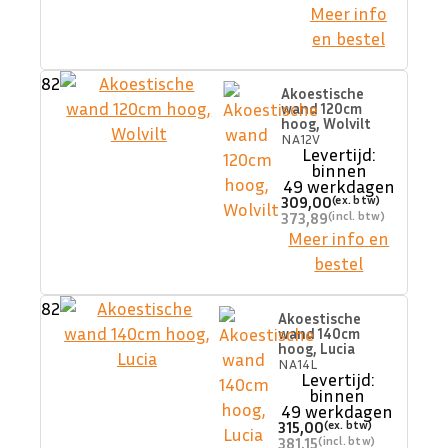
Meer info
en bestel
82
Akoestische
wand 120cm
hoog, Wolvilt
NA12V
Levertijd:
binnen
49 werkdagen
309,00
373,89
Meer info en
bestel
82
Akoestische
wand 140cm
hoog, Lucia
NA14L
Levertijd:
binnen
49 werkdagen
315,00
381,15