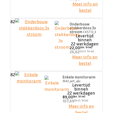
Meer info en
bestel
82
Onderbouw
stekkerdoos 3x
stroom
CXSTD_3
Levertijd:
binnen
22 werkdagen
22,00
26,62
Meer info en
bestel
82
Enkele monitorarm
MA1_wit_alu
Levertijd:
binnen
22 werkdagen
89,00
107,69
Meer info en
bestel