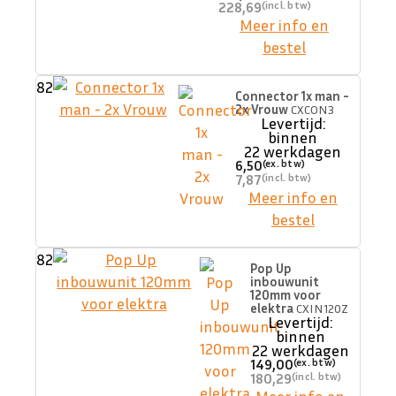
228,69
Meer info en
bestel
82
Connector 1x man -
2x Vrouw
CXCON3
Levertijd:
binnen
22 werkdagen
6,50
7,87
Meer info en
bestel
82
Pop Up
inbouwunit
120mm voor
elektra
CXIN120Z
Levertijd:
binnen
22 werkdagen
149,00
180,29