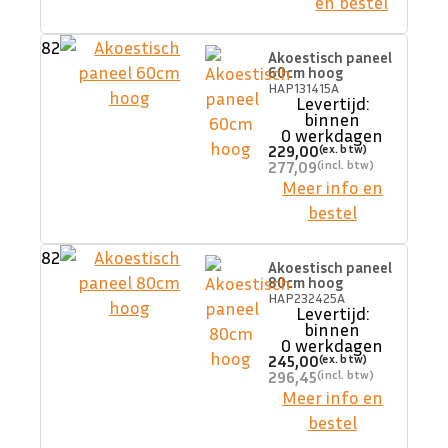
en bestel
82
Akoestisch paneel
60cm hoog
HAP131415A
Levertijd:
binnen
0 werkdagen
229,00
277,09
Meer info en
bestel
82
Akoestisch paneel
80cm hoog
HAP232425A
Levertijd:
binnen
0 werkdagen
245,00
296,45
Meer info en
bestel