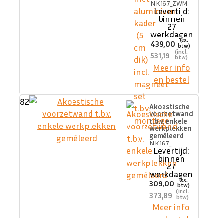
NK167_ZWM
Levertijd:
binnen
27
werkdagen
439,00
531,19
Meer info
en bestel
82
Akoestische
voorzetwand
t.b.v. enkele
werkplekken
gemêleerd
NK167_
Levertijd:
binnen
27
werkdagen
309,00
373,89
Meer info