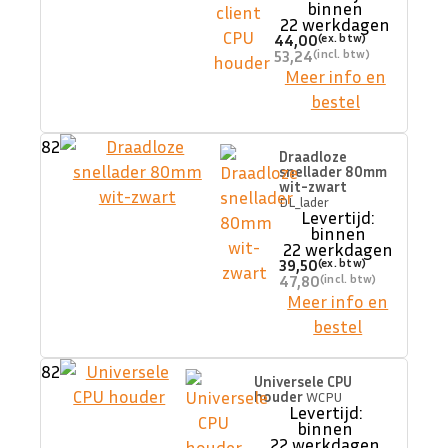
binnen
22 werkdagen
44,00
53,24
Meer info en
bestel
82
Draadloze
snellader 80mm
wit-zwart
DL_lader
Levertijd:
binnen
22 werkdagen
39,50
47,80
Meer info en
bestel
82
Universele CPU
houder
WCPU
Levertijd:
binnen
22 werkdagen