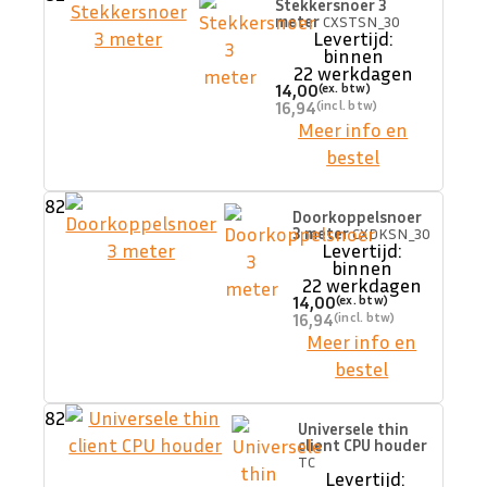
Stekkersnoer 3
meter
CXSTSN_30
Levertijd:
binnen
22 werkdagen
14,00
16,94
Meer info en
bestel
82
Doorkoppelsnoer
3 meter
CXDKSN_30
Levertijd:
binnen
22 werkdagen
14,00
16,94
Meer info en
bestel
82
Universele thin
client CPU houder
TC
Levertijd: