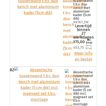
tussenwand
t.b.v. duo
bench met
aluminium
kader (5cm
dik)
NK167_ZW
Levertijd:
binnen
27
werkdagen
375,00
453,75
Meer info
en bestel
82
Akoestische
tussenwand
t.b.v. duo
bench met
aluminium
kader (5 cm
dik) incl.
magneet set
t.b.v.
montage