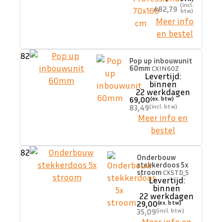
482,79
Meer info
en bestel
82
Pop up inbouwunit
60mm
CXIN60Z
Levertijd:
binnen
22 werkdagen
69,00
83,49
Meer info en
bestel
82
Onderbouw
stekkerdoos 5x
stroom
CXSTD_5
Levertijd:
binnen
22 werkdagen
29,00
35,09
Meer info en