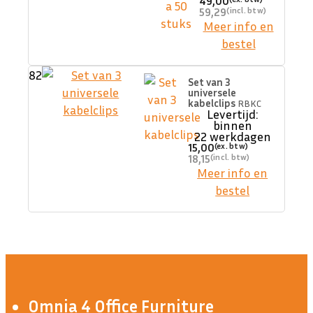
49,00
59,29
Meer info en
bestel
82
Set van 3
universele
kabelclips
RBKC
Levertijd:
binnen
22 werkdagen
15,00
18,15
Meer info en
bestel
Omnia 4 Office Furniture