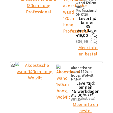
wand 120cm
hoog
Professional
ONK120
Levertijd:
binnen
35
werkdagen
419,00
506,99
Meer info
en bestel
82
Akoestische
wand 140cm
hoog, Wolvilt
NA14V
Levertijd:
binnen
49 werkdagen
315,00
381,15
Meer info en
bestel