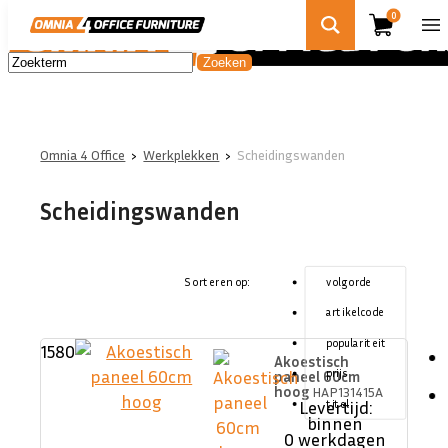
0
Omnia 4 Office
›
Werkplekken
›
Scheidingswanden
Scheidingswanden
Sorteren op:
volgorde
artikelcode
populariteit
1580
Akoestisch
prijs
paneel 60cm
hoog
HAP131415A
Levertijd:
titel
binnen
0 werkdagen