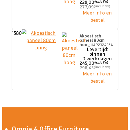
229,00
277,09
Meer info en
bestel
1580
Akoestisch
paneel 80cm
hoog
HAP232425A
Levertijd:
binnen
0 werkdagen
245,00
296,45
Meer info en
bestel
Omnia 4 Office Furniture