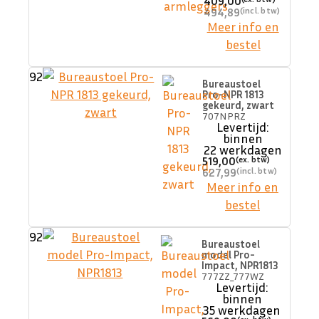
409,00
494,89
Meer info en
bestel
92
Bureaustoel
Pro-NPR 1813
gekeurd, zwart
707NPRZ
Levertijd:
binnen
22 werkdagen
519,00
627,99
Meer info en
bestel
92
Bureaustoel
model Pro-
Impact, NPR1813
777ZZ_777WZ
Levertijd:
binnen
35 werkdagen