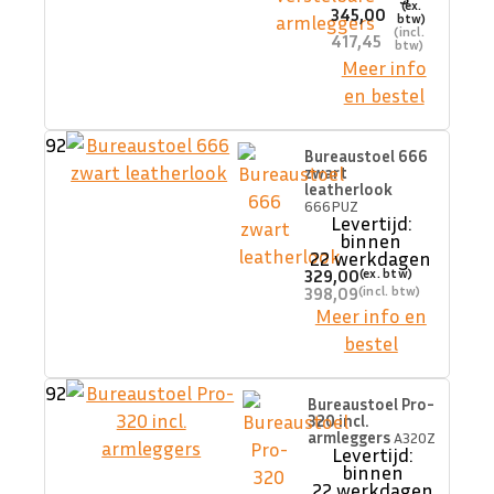
345,00
417,45
Meer info
en bestel
92
Bureaustoel 666
zwart
leatherlook
666PUZ
Levertijd:
binnen
22 werkdagen
329,00
398,09
Meer info en
bestel
92
Bureaustoel Pro-
320 incl.
armleggers
A320Z
Levertijd:
binnen
22 werkdagen