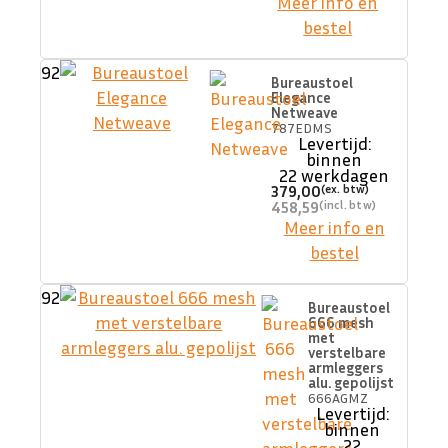
Meer info en
bestel
92
Bureaustoel
Elegance
Netweave
787EDMS
Levertijd:
binnen
22 werkdagen
379,00
458,59
Meer info en
bestel
92
Bureaustoel
666 mesh
met
verstelbare
armleggers
alu. gepolijst
666AGMZ
Levertijd:
binnen
22