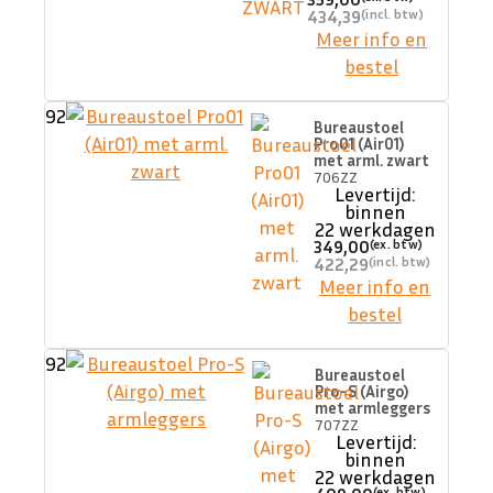
434,39
Meer info en
bestel
92
Bureaustoel
Pro01 (Air01)
met arml. zwart
706ZZ
Levertijd:
binnen
22 werkdagen
349,00
422,29
Meer info en
bestel
92
Bureaustoel
Pro-S (Airgo)
met armleggers
707ZZ
Levertijd:
binnen
22 werkdagen