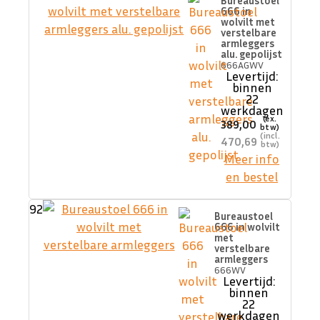
Bureaustoel
666 in
wolvilt met
verstelbare
armleggers
alu. gepolijst
666AGWV
Levertijd:
binnen
22
werkdagen
389,00
470,69
Meer info
en bestel
92
Bureaustoel
666 in wolvilt
met
verstelbare
armleggers
666WV
Levertijd:
binnen
22
werkdagen