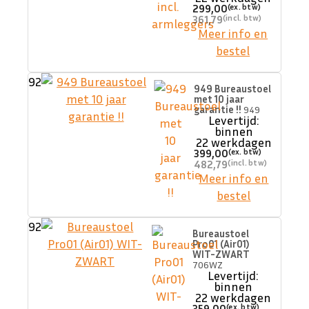
299,00
361,79
Meer info en
bestel
92
949 Bureaustoel
met 10 jaar
garantie !!
949
Levertijd:
binnen
22 werkdagen
399,00
482,79
Meer info en
bestel
92
Bureaustoel
Pro01 (Air01)
WIT-ZWART
706WZ
Levertijd:
binnen
22 werkdagen
359,00