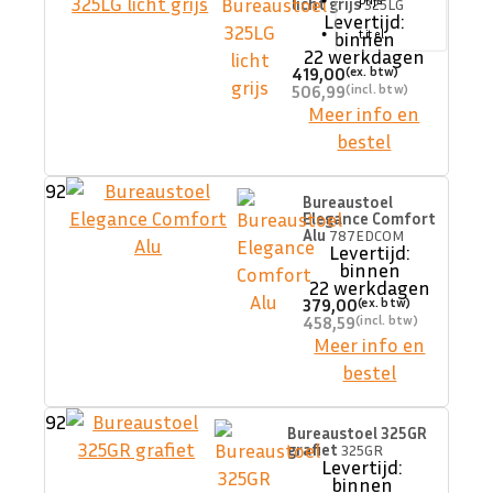
licht grijs
325LG
Levertijd:
titel
binnen
22 werkdagen
419,00
506,99
Meer info en
bestel
92
Bureaustoel
Elegance Comfort
Alu
787EDCOM
Levertijd:
binnen
22 werkdagen
379,00
458,59
Meer info en
bestel
92
Bureaustoel 325GR
grafiet
325GR
Levertijd:
binnen