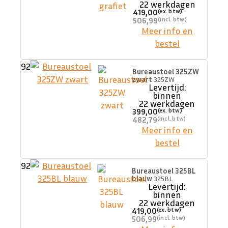
22 werkdagen
419,00
506,99
Meer info en
bestel
92
Bureaustoel 325ZW
zwart
325ZW
Levertijd:
binnen
22 werkdagen
399,00
482,79
Meer info en
bestel
92
Bureaustoel 325BL
blauw
325BL
Levertijd:
binnen
22 werkdagen
419,00
506,99