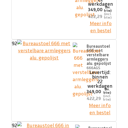
werkdagen
349,00
422,29
Meer info
en bestel
92
Bureaustoel
666 met
verstelbare
armleggers
alu. gepolijst
666AGS
Levertijd:
binnen
22
werkdagen
349,00
422,29
Meer info
en bestel
92