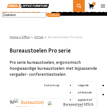
0
Omnia 4 Office
›
Zitten
›
Bureaustoelen Pro serie
Bureaustoelen Pro serie
Pro serie bureaustoelen, ergonomisch
hoogwaardige bureaustoelen met bijpassende
vergader- conferentiestoelen.
Sorteren op:
volgorde
artikelcode
populariteit
92
Bureaustoel 325LG
prijs