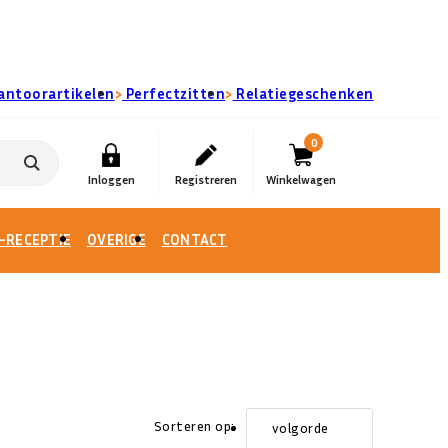
›
›
antoorartikelen
Perfectzitten
Relatiegeschenken
0
-RECEPTIE
OVERIGE
CONTACT
Sorteren op:
volgorde