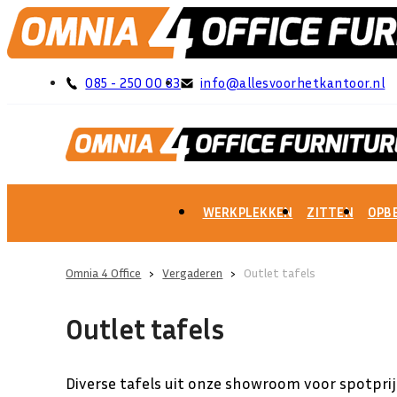
085 - 250 00 83
info@allesvoorhetkantoor.nl
WERKPLEKKEN
ZITTEN
OPB
Omnia 4 Office
›
Vergaderen
›
Outlet tafels
Outlet tafels
Diverse tafels uit onze showroom voor spotprij