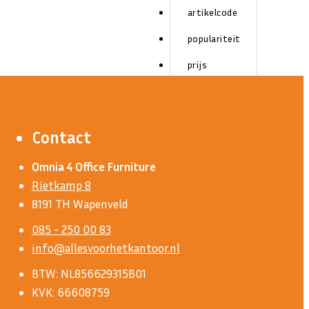
artikelcode
populariteit
prijs
titel
Contact
Omnia 4 Office Furniture
Rietkamp 8
8191 TH Wapenveld
085 - 250 00 83
info@allesvoorhetkantoor.nl
BTW: NL856629315B01
KVK: 66608759