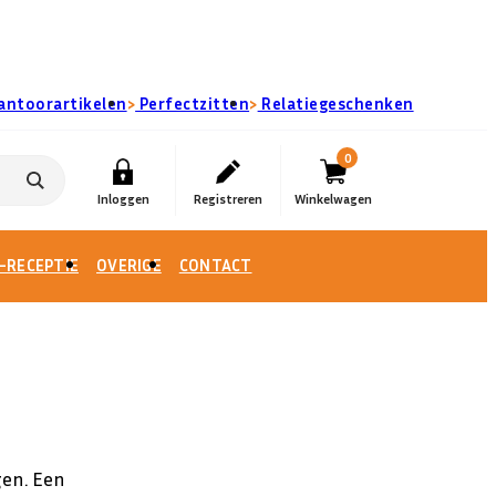
›
›
antoorartikelen
Perfectzitten
Relatiegeschenken
0
-RECEPTIE
OVERIGE
CONTACT
gen. Een