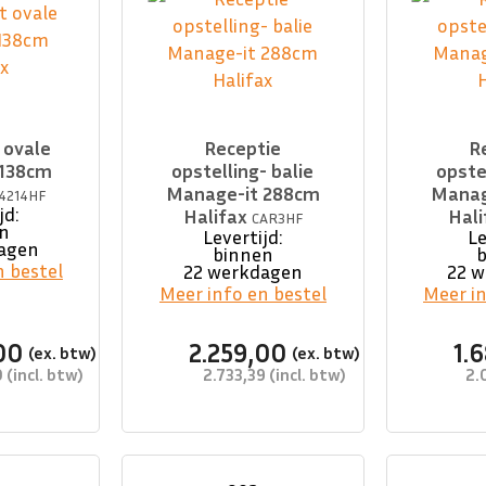
 ovale
Receptie
R
x138cm
opstelling- balie
opstel
Manage-it 288cm
Manag
4214HF
jd:
Halifax
Hal
CAR3HF
n
Levertijd:
Le
agen
binnen
n bestel
22 werkdagen
22 
Meer info en bestel
Meer in
00
2.259,00
1.
0
2.733,39
2.