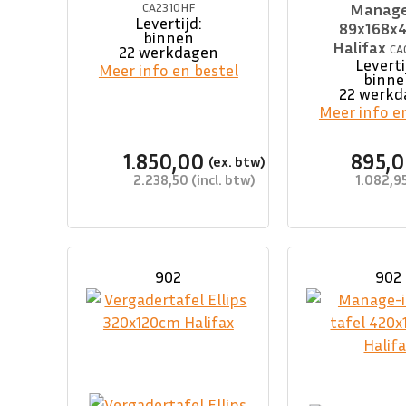
CA2310HF
Manage
Levertijd:
89x168x
binnen
Halifax
CA
22 werkdagen
Leverti
Meer info en bestel
binne
22 werkd
Meer info e
1.850,00
895,
2.238,50
1.082,9
902
902