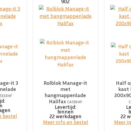
902
age-it 3
Rolblok Manage-it
Half 
nnelade
met
kast
hangmappenlade
200x90
1333HF
jd:
Halifax
CA136HF
C
n
Levertijd:
Le
agen
binnen
n bestel
22 werkdagen
22 
Meer info en bestel
Meer in