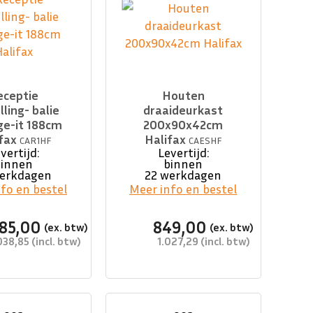
eceptie
Houten
ling- balie
draaideurkast
e-it 188cm
200x90x42cm
ifax
Halifax
CAR1HF
CAESHF
vertijd:
Levertijd:
binnen
binnen
werkdagen
22 werkdagen
fo en bestel
Meer info en bestel
685,00
849,00
038,85
1.027,29