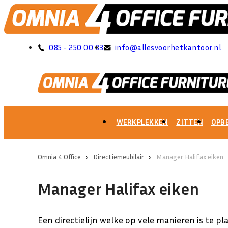
085 - 250 00 83
info@allesvoorhetkantoor.nl
WERKPLEKKEN
ZITTEN
OPB
Omnia 4 Office
›
Directiemeubilair
›
Manager Halifax eiken
Manager Halifax eiken
Een directielijn welke op vele manieren is te pl