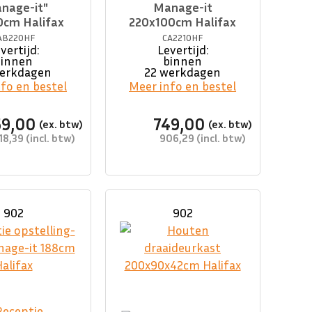
nage-it"
Manage-it
0cm Halifax
220x100cm Halifax
AB220HF
CA2210HF
vertijd:
Levertijd:
binnen
binnen
werkdagen
22 werkdagen
fo en bestel
Meer info en bestel
59,00
749,00
18,39
906,29
902
902