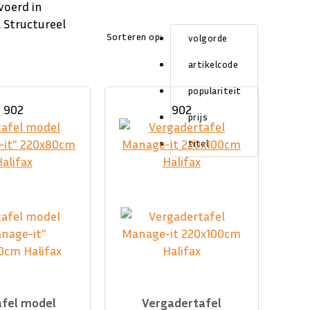
voerd in
.
Structureel
Sorteren op:
volgorde
artikelcode
populariteit
902
902
prijs
titel
afel model
Vergadertafel