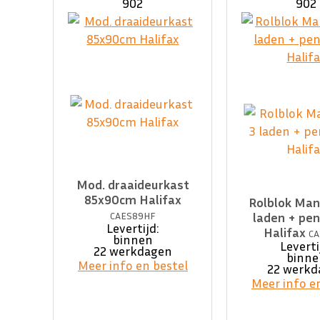
902
902
Mod. draaideurkast
85x90cm Halifax
Rolblok Man
CAES89HF
laden + pe
Levertijd:
Halifax
CA
binnen
Leverti
22 werkdagen
binne
Meer info en bestel
22 werkd
Meer info e