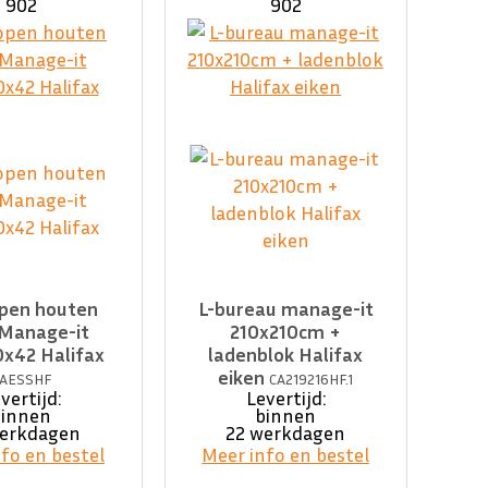
902
902
open houten
L-bureau manage-it
 Manage-it
210x210cm +
x42 Halifax
ladenblok Halifax
eiken
AESSHF
CA219216HF.1
vertijd:
Levertijd:
binnen
binnen
werkdagen
22 werkdagen
fo en bestel
Meer info en bestel