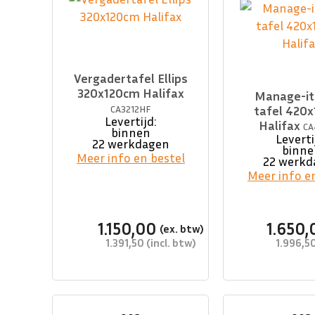
Vergadertafel Ellips
320x120cm Halifax
Manage-it
CA3212HF
tafel 420
Levertijd:
Halifax
CA
binnen
Leverti
22 werkdagen
binne
Meer info en bestel
22 werkd
Meer info e
1.150,00
1.650,
1.391,50
1.996,5