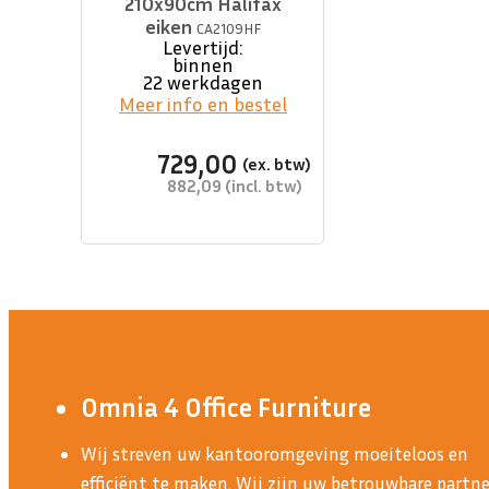
210x90cm Halifax
eiken
CA2109HF
Levertijd:
binnen
22 werkdagen
Meer info en bestel
729,00
882,09
Omnia 4 Office Furniture
Wij streven uw kantooromgeving moeiteloos en
efficiënt te maken. Wij zijn uw betrouwbare partne