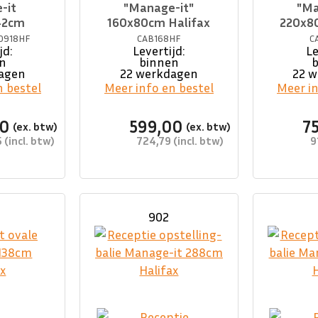
-it
"Manage-it"
"Ma
42cm
160x80cm Halifax
220x8
0918HF
CAB168HF
C
jd:
Levertijd:
Le
n
binnen
agen
22 werkdagen
22 
n bestel
Meer info en bestel
Meer in
00
599,00
7
5
724,79
9
902