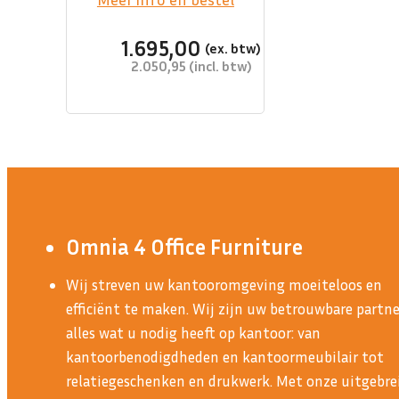
1.695,00
2.050,95
Omnia 4 Office Furniture
Wij streven uw kantooromgeving moeiteloos en
efficiënt te maken. Wij zijn uw betrouwbare partne
alles wat u nodig heeft op kantoor: van
kantoorbenodigdheden en kantoormeubilair tot
relatiegeschenken en drukwerk. Met onze uitgebre