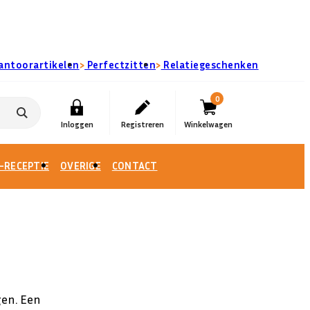
›
›
antoorartikelen
Perfectzitten
Relatiegeschenken
0
-RECEPTIE
OVERIGE
CONTACT
gen. Een