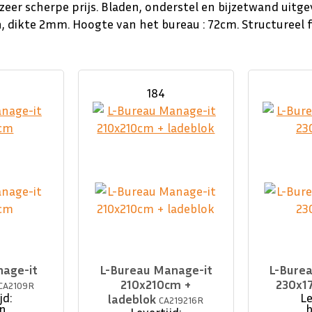
zeer scherpe prijs.
Bladen, onderstel en bijzetwand uitge
, dikte 2mm.
Hoogte van het bureau : 72cm.
Structureel 
184
age-it
L-Bureau Manage-it
L-Bure
210x210cm +
230x1
CA2109R
jd:
Le
ladeblok
CA219216R
n