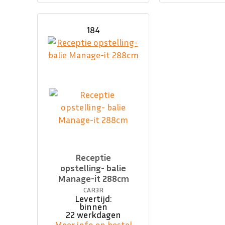
184
Receptie
opstelling- balie
Manage-it 288cm
CAR3R
Levertijd:
binnen
22 werkdagen
Meer info en bestel