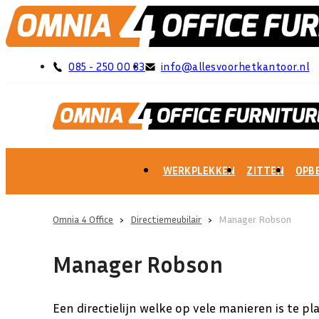
085 - 250 00 83
info@allesvoorhetkantoor.nl
WERKPLEKKEN
ZITTEN
OPB
Omnia 4 Office
›
Directiemeubilair
›
Manager Robson
Manager Robson
Een directielijn welke op vele manieren is te pl