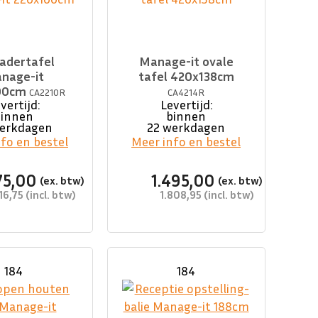
adertafel
Manage-it ovale
nage-it
tafel 420x138cm
00cm
CA2210R
CA4214R
vertijd:
Levertijd:
binnen
binnen
werkdagen
22 werkdagen
fo en bestel
Meer info en bestel
75,00
1.495,00
16,75
1.808,95
184
184