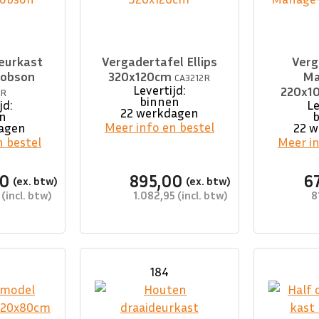
eurkast
Vergadertafel Ellips
Verg
Robson
320x120cm
Ma
CA3212R
Levertijd:
220x1
9R
binnen
jd:
Le
22 werkdagen
n
Meer info en bestel
agen
22 
n bestel
Meer in
00
895,00
6
1.082,95
8
184