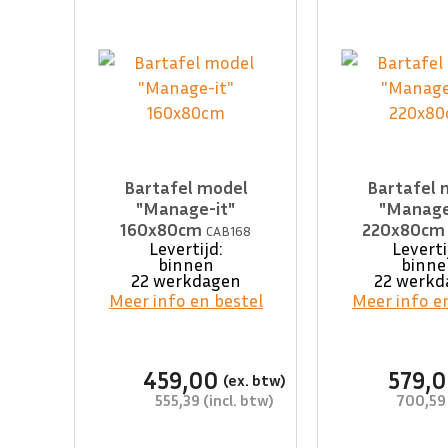
Bartafel model
Bartafel 
"Manage-it"
"Manage
160x80cm
220x80c
CAB168
Levertijd:
Leverti
binnen
binne
22 werkdagen
22 werkd
Meer info en bestel
Meer info e
459,00
579,
555,39
700,59