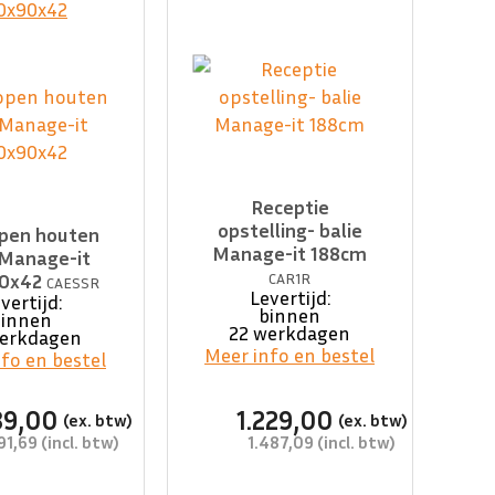
Receptie
opstelling- balie
open houten
Manage-it 188cm
 Manage-it
90x42
CAR1R
CAESSR
Levertijd:
vertijd:
binnen
binnen
22 werkdagen
werkdagen
Meer info en bestel
fo en bestel
89,00
1.229,00
91,69
1.487,09