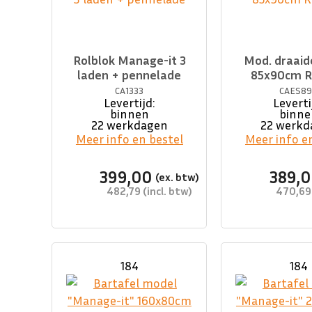
Rolblok Manage-it 3
Mod. draaid
laden + pennelade
85x90cm 
CA1333
CAES8
Levertijd:
Leverti
binnen
binne
22 werkdagen
22 werkd
Meer info en bestel
Meer info e
399,00
389,
482,79
470,69
184
184