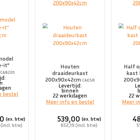
model
-it"
Houten
Half 
m
CAB220
draaideurkast
kast
jd:
200x90x42cm
200x
CAESR
n
Levertijd:
Le
agen
binnen
n bestel
22 werkdagen
22 
Meer info en bestel
Meer in
00
539,00
4
652,19
5