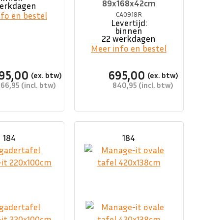
89x168x42cm
werkdagen
fo en bestel
CA0918R
Levertijd:
binnen
22 werkdagen
Meer info en bestel
295,00
695,00
566,95
840,95
184
184