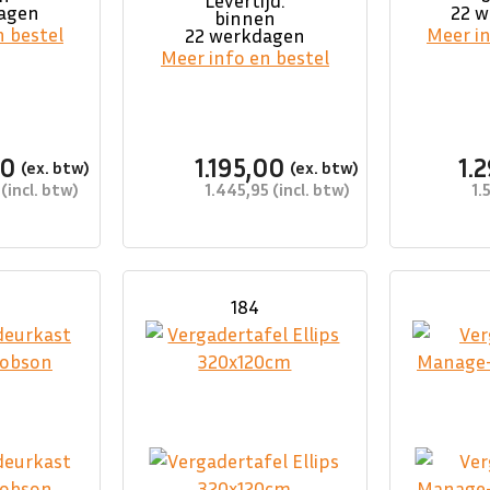
Levertijd:
agen
22 
binnen
n bestel
Meer in
22 werkdagen
Meer info en bestel
00
1.195,00
1.
1.445,95
1.
184