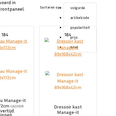
voerd in
Sorteren op:
volgorde
frontpaneel.
artikelcode
populariteit
184
184
prijs
titel
au Manage-it
72cm
CA2310R
Dressoir kast
vertijd:
Manage-it
binnen