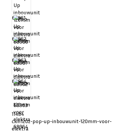
68961
68962
68963
68964
11484
cxin120z-pop-up-inbouwunit-120mm-voor-
elektra