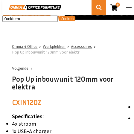
0
Omnia 4 Office
›
Werkplekken
›
Accessoires
›
Pop Up inbouwunit 120mm voor elektr
Volgende
Pop Up inbouwunit 120mm voor
elektra
CXIN120Z
Specificaties:
4x stroom
1x USB-A charger