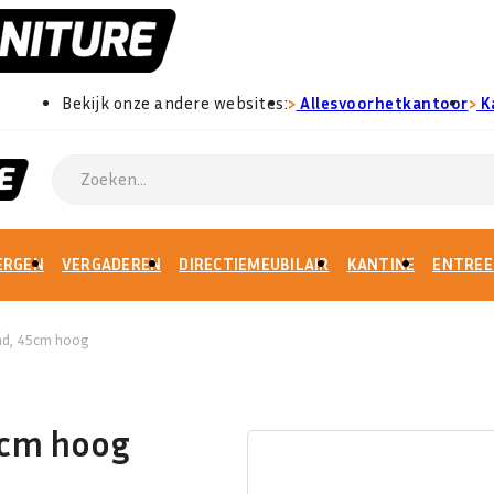
›
›
Bekijk onze andere websites:
Allesvoorhetkantoor
K
ERGEN
VERGADEREN
DIRECTIEMEUBILAIR
KANTINE
ENTREE
nd, 45cm hoog
5cm hoog