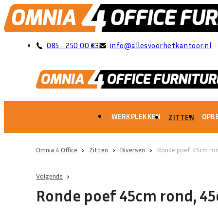
085 - 250 00 83
info@allesvoorhetkantoor.nl
WERKPLEKKEN
OPB
ZITTEN
Omnia 4 Office
›
Zitten
›
Diversen
›
Ronde poef 45cm ro
Volgende
Ronde poef 45cm rond, 4