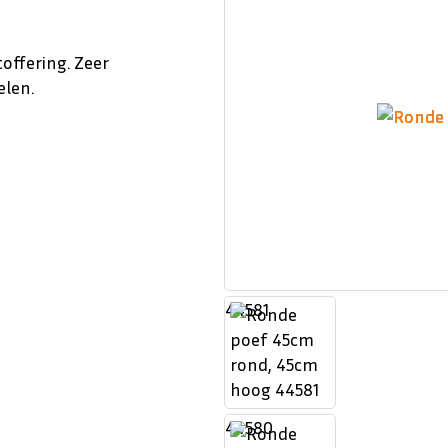
offering. Zeer
elen.
44581
44580