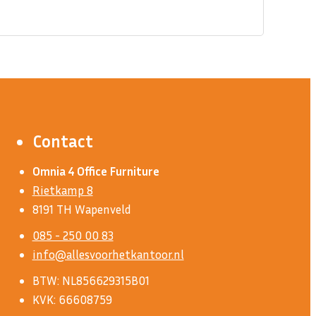
Contact
Omnia 4 Office Furniture
Rietkamp 8
8191 TH Wapenveld
085 - 250 00 83
info@allesvoorhetkantoor.nl
BTW: NL856629315B01
KVK: 66608759