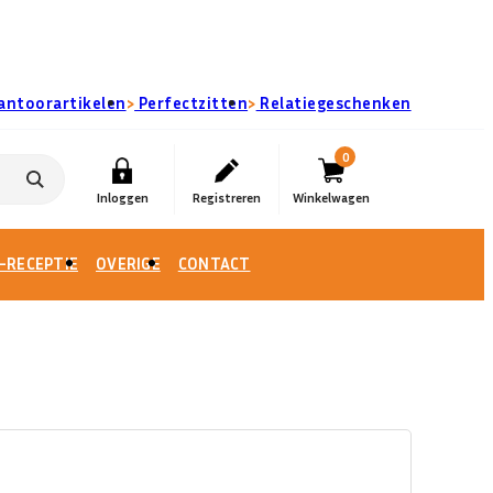
›
›
antoorartikelen
Perfectzitten
Relatiegeschenken
0
-RECEPTIE
OVERIGE
CONTACT