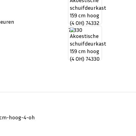
deuren
74330
9-cm-hoog-4-oh