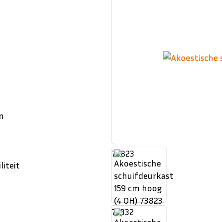
en
73823
liteit
74332