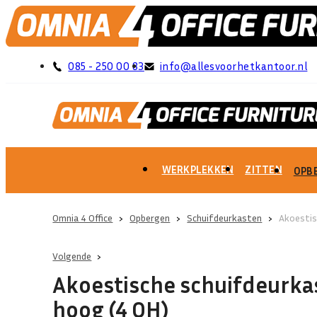
085 - 250 00 83
info@allesvoorhetkantoor.nl
WERKPLEKKEN
ZITTEN
OPB
Omnia 4 Office
›
Opbergen
›
Schuifdeurkasten
›
Akoestis
Volgende
Akoestische schuifdeurka
hoog (4 OH)