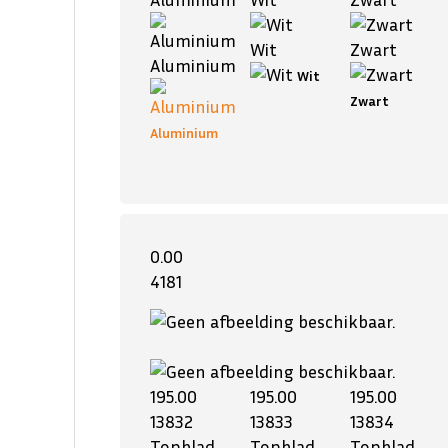
Wit
Zwart
Aluminium
Wit
Zwart
Aluminium
0.00
4181
195.00
195.00
195.00
13832
13833
13834
Topblad
Topblad
Topblad