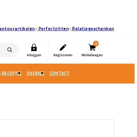
›
›
antoorartikelen
Perfectzitten
Relatiegeschenken
0
-RECEPTIE
OVERIGE
CONTACT