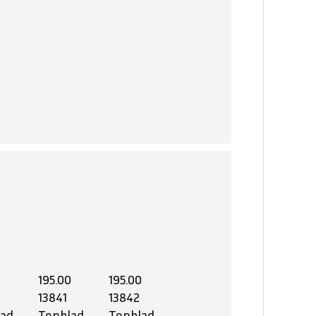
0
195.00
195.00
13841
13842
lad
Topblad
Topblad