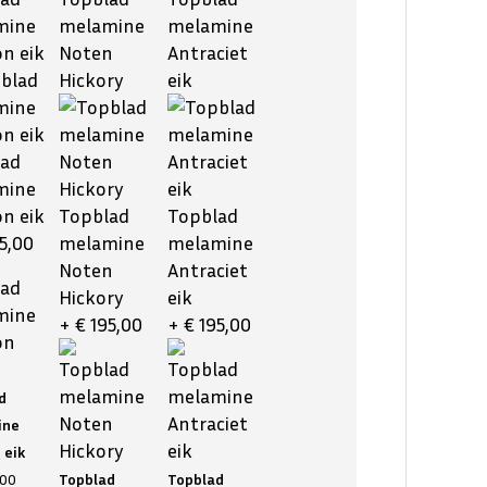
mine
melamine
melamine
n eik
Noten
Antraciet
Hickory
eik
lad
mine
n eik
Topblad
Topblad
95,00
melamine
melamine
Noten
Antraciet
Hickory
eik
+ € 195,00
+ € 195,00
d
ine
 eik
,00
Topblad
Topblad