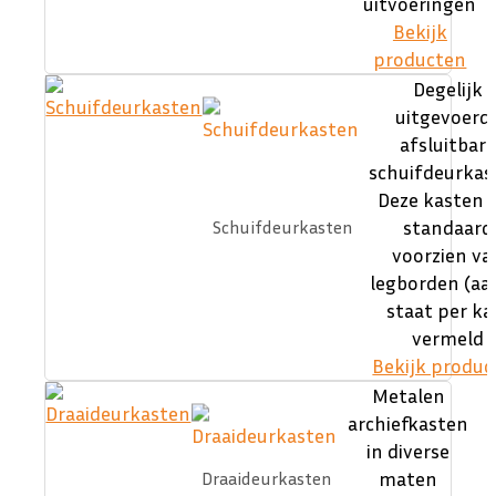
uitvoeringen
Bekijk
producten
Degelijk
uitgevoerd
afsluitbar
schuifdeurkas
Deze kasten z
standaard
Schuifdeurkasten
voorzien va
legborden (aa
staat per ka
vermeld
Bekijk produc
Metalen
archiefkasten
in diverse
maten
Draaideurkasten